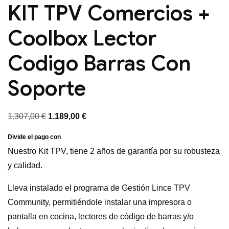
KIT TPV Comercios +
Coolbox Lector
Codigo Barras Con
Soporte
El
El
1.307,00
€
1.189,00
€
precio
precio
original
actual
Nuestro Kit TPV, tiene 2 años de garantía por su robusteza
era:
es:
y calidad.
1.307,00 €.
1.189,00 €.
Lleva instalado el programa de Gestión Lince TPV
Community, permitiéndole instalar una impresora o
pantalla en cocina, lectores de código de barras y/o