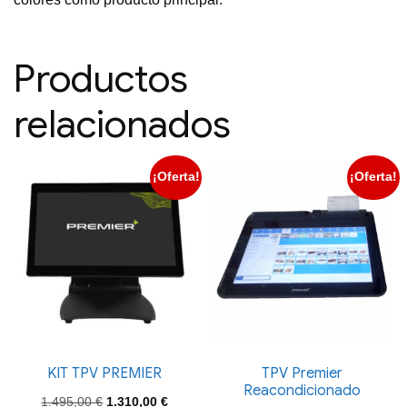
Productos
relacionados
¡Oferta!
¡Oferta!
KIT TPV PREMIER
TPV Premier
Reacondicionado
El
El
1.495,00
€
1.310,00
€