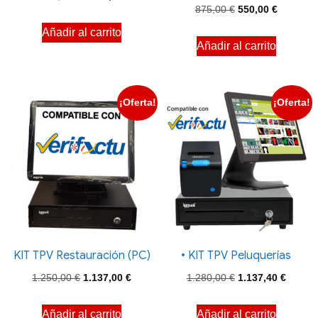
El
El
875,00
€
550,00
€
precio
precio
precio
precio
Añadir al carrito
original
actual
Añadir al carrito
original
actual
era:
es:
era:
es:
1.495,00 €.
1.310,00 €.
875,00 €.
550,00 €
¡Oferta!
¡Oferta!
KIT TPV Restauración (PC)
• KIT TPV Peluquerías
El
El
El
El
1.250,00
€
1.137,00
€
1.280,00
€
1.137,40
€
precio
precio
precio
precio
Añadir al carrito
Añadir al carrito
original
actual
original
actual