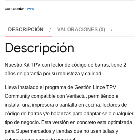
Comercios
CATEGORÍA:
TPV'S
+
Coolbox
DESCRIPCIÓN
VALORACIONES (0)
Lector
Codigo
Descripción
Barras
Con
Nuestro Kit TPV con lector de código de barras, tiene 2
Soporte
años de garantía por su robusteza y calidad.
cantidad
Lleva instalado el programa de Gestión Lince TPV
Community compatible con Verifactu, permitiéndole
instalar una impresora o pantalla en cocina, lectores de
código de barras y/o balanzas para adaptar-se a cualquier
tipo de negocio. Esta versión en concreto esta optimizada
para Supermercados y tiendas que no usen tallas y
colores como producto principal.