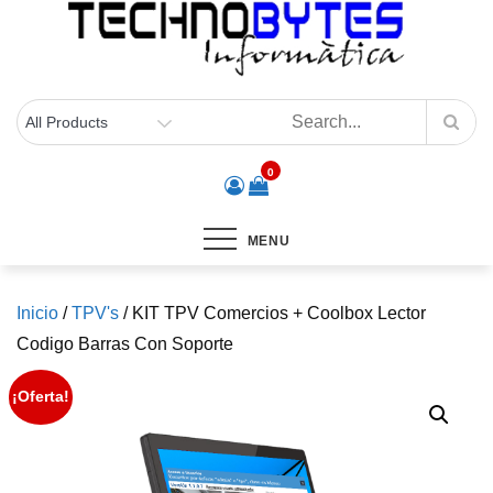
Skip
to
content
0
MENU
Inicio
/
TPV's
/ KIT TPV Comercios + Coolbox Lector
Codigo Barras Con Soporte
¡Oferta!